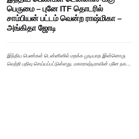
பெருமை – புனே ITF தொடரில்
சாம்பியன் பட்டம் வென்ற ராஷ்மிகா –
அங்கிதா ஜோடி
இந்திய பெண்கள் டென்னிஸில் மறக்க முடியாத இன்னொரு
வெற்றி பதிவு செய்யப்பட்டுள்ளது. மகாராஷ்டிராவின் புனே நகரில்
நடைபெற்ற ITF பெண்கள் டென்னிஸ் தொடரில், இந்தியாவின்
ஸ்ரீவள்ளி ராஷ்மிகா மற்றும் அனுபவம் மிக்க அங்கிதா ரெய்னா
இணைந்த இரட்டையர் ஜோடி சாம்பியன் பட்டத்தை
கைப்பற்றியது. இறுதிப்போட்டியில் ஜப்பானின் மிசாகி மட்சுடா –
எரி ஷிமிசூ ஜோடியை எதிர்கொண்ட இந்திய ஜோடி, தொடக்கம்
முதலே கட்டுப்பாட்டுடன் ஆடியது. முதல் செட் கடுமையான
போட்டியாக மாறி டைபிரேக்கர் வரை சென்றது. அழுத்தமான …