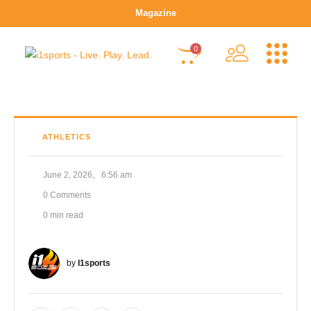
Magazine
0
ATHLETICS
June 2, 2026
,
6:56 am
0
 Comments
0
 min read
by 
I1sports